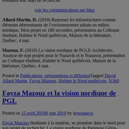
étudiants leur sujet de recherche.
voir les communications sur hlnq
Allard-Martin, D.
(2018) Repenser les infrastructures comme
éléments déterminants de l’environnement urbain en milieu
nordique, Mon projet en 180 secondes, présentation au Colloque
étudiant, Habiter le Nord québécois, Maison de la littérature,
Québec, 4 mai.
Mazouz, F.
(2018) La vision nordique de PGLE Architectes.
Analyse de sept projets pour le Nunavik et le Nunavut, présentation
au Colloque étudiant, Habiter le Nord québécois, Maison de la
littérature, Québec, 4 mai.
Posted in
Publications, présentations et diffusion
Tagged
David
Allard Martin
,
Fayza Mazouz
,
Habiter le Nord québécois
,
N360
Fayza Mazouz et la vision nordique de
PGL
Posted on
15 avril 2018
8 juin 2019
by
levesqueca
Fayza Mazouz
étudiante à la maitrise, se promène dans le nord pour
son projet de recherche: La vision nordique de Papineau Gérin-