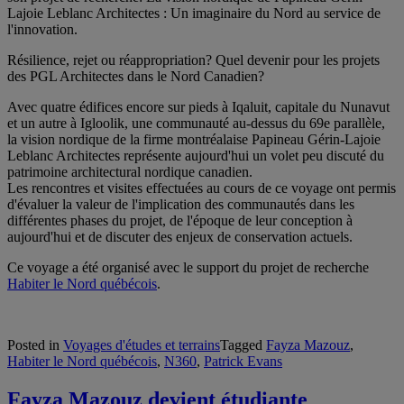
Lajoie Leblanc Architectes : Un imaginaire du Nord au service de
l'innovation.
Résilience, rejet ou réappropriation? Quel devenir pour les projets
des PGL Architectes dans le Nord Canadien?
Avec quatre édifices encore sur pieds à Iqaluit, capitale du Nunavut
et un autre à Igloolik, une communauté au-dessus du 69e parallèle,
la vision nordique de l
a firme montréalaise Papineau Gérin-Lajoie
Leblanc Architectes représente aujourd'hui un volet peu discuté du
patrimoine architectural nordique canadien.
Les rencontres et visites effectuées au cours de ce voyage ont permis
d'évaluer la valeur de l'implication des communautés dans les
différentes phases du projet, de l'époque de leur conception à
aujourd'hui et de discuter des enjeux de conservation actuels.
Ce voyage a été organisé avec le support du projet de recherche
Habiter le Nord québécois
.
Posted in
Voyages d'études et terrains
Tagged
Fayza Mazouz
,
Habiter le Nord québécois
,
N360
,
Patrick Evans
Fayza Mazouz devient étudiante