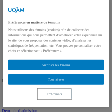
Laboratoires et groupes de recherche
Professeurs
Étudiants
Actualités
Dernières nouvelles
Préférences en matière de témoins
Bourses et financements
Publications, présentations et diffusion
Nous utilisons des témoins (cookies) afin de collecter des
Voyages d'études et terrains
informations qui nous permettent d’améliorer votre expérience sur
Mémoires
le site, de vous proposer des contenus vidéo, d’analyser les
Nouvelles de nos diplômés.es
statistiques de fréquentation, etc. Vous pouvez personnaliser votre
Nous joindre
choix en sélectionnant « Préférences ».
Louise Malé-Mole
Autoriser les témoins
Transformer la matière existant : Concevoir avec un déchet
plastique
Tout refuser
Suivez-nous
Facebook
Préférences
Futurs étudiants
Étudiants étrangers
Demande d’admission