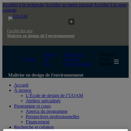
Accéder à la recherche
Accéder au menu pricipal
Accéder à la zone
centrale
Faculté des arts
Maîtrise en design de l'environnement
Faculté
Maîtrise en
Étiquette :
UQAM
des
design de
Fayza
arts
l'environnement
Mazouz
Maîtrise en design de l'environnement
Accueil
À propos
L’École de design de l’UQAM
Ateliers spécialisés
Programme et cours
Aperçu du programme
Perspectives professionnelles
Financement
Recherche et création