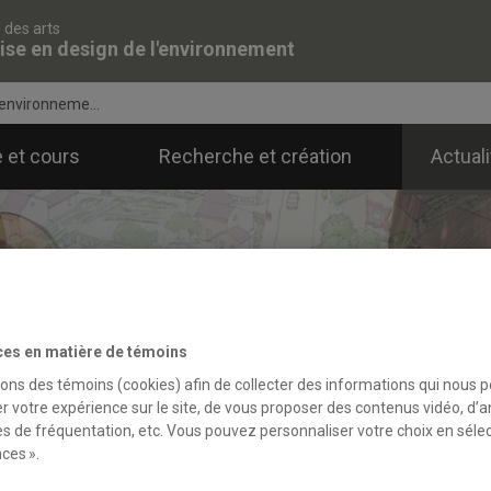
 des arts
ise en design de l'environnement
'environneme...
 et cours
Recherche et création
Actual
ces en matière de témoins
sons des témoins (cookies) afin de collecter des informations qui nous 
r votre expérience sur le site, de vous proposer des contenus vidéo, d’a
es de fréquentation, etc. Vous pouvez personnaliser votre choix en séle
ces ».