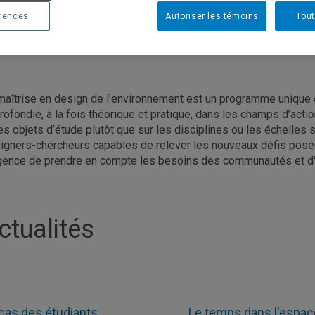
érences
Autoriser les témoins
Tout
maîtrise en design de l’environnement est un programme unique 
rofondie, à la fois théorique et pratique, dans les champs d’acti
les objets d’étude plutôt que sur les disciplines ou les échelles
igners-chercheurs capables de relever les nouveaux défis posés 
rgence de prendre en compte les besoins des communautés et d'i
ctualités
cas des étudiants
Le temps dans l'espace