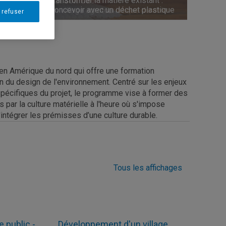
Transformer la matière existant :
Hai Son Cao
Pratique et pragmatisme en design :
bleues au moyen de l'acuponcture
Concevoir avec un déchet plastique
Un village agrotouristique durable
Le projet du cerf-volant
urbaine
 refuser
en Amérique du nord qui offre une formation
on du design de l'environnement. Centré sur les enjeux
 spécifiques du projet, le programme vise à former des
par la culture matérielle à l'heure où s'impose
ntégrer les prémisses d’une culture durable.
Tous les affichages
 public -
Développement d'un village