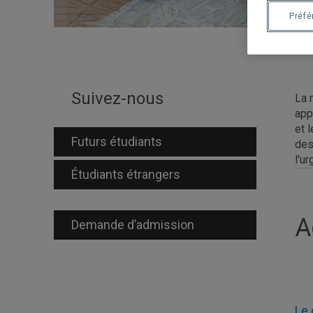
Préf
Suivez-nous
La 
app
et 
Futurs étudiants
des
l'u
Étudiants étrangers
A
Demande d’admission
Le 