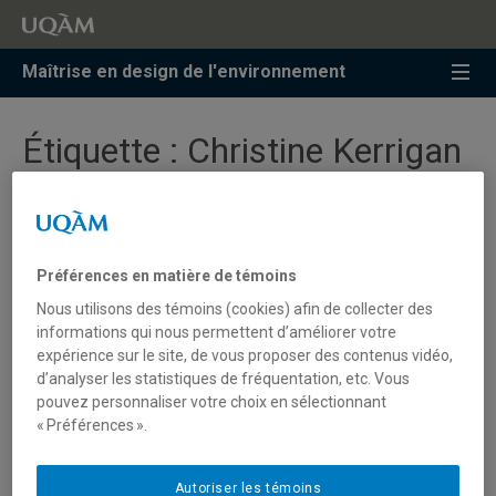
Accéder
Accéder
Accéder
à
au
à
la
menu
la
Maîtrise en design de l'environnement
recherche
pricipal
zone
centrale
Étiquette :
Christine Kerrigan
Ville sonore / Sounds in the City
avec Christine Kerrigan
Préférences en matière de témoins
Nous utilisons des témoins (cookies) afin de collecter des
informations qui nous permettent d’améliorer votre
expérience sur le site, de vous proposer des contenus vidéo,
Photographie
d’analyser les statistiques de fréquentation, etc. Vous
par Christine
pouvez personnaliser votre choix en sélectionnant
Kerrigan et
« Préférences ».
Cynthia
Tarlao
Autoriser les témoins
À quoi pourraient ressembler nos villes si nous gardions à