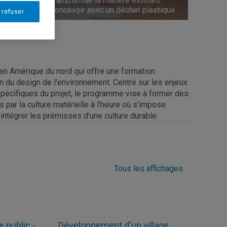
Transformer la matière existant :
Hai Son Cao
Pratique et pragmatisme en design :
Concevoir avec un déchet plastique
Un village agrotouristique durable
Le projet du cerf-volant
 refuser
en Amérique du nord qui offre une formation
on du design de l'environnement. Centré sur les enjeux
 spécifiques du projet, le programme vise à former des
par la culture matérielle à l'heure où s'impose
ntégrer les prémisses d’une culture durable.
Tous les affichages
 public -
Développement d'un village