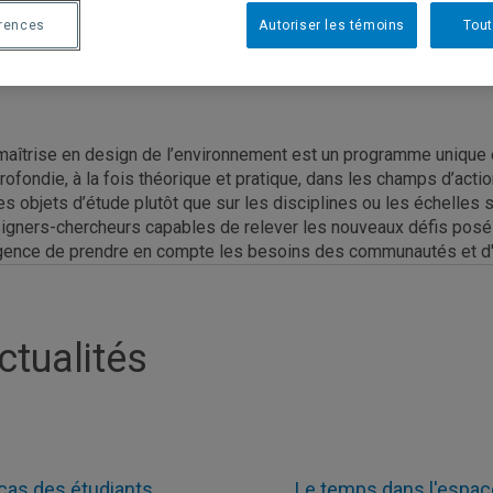
érences
Autoriser les témoins
Tout
maîtrise en design de l’environnement est un programme unique 
rofondie, à la fois théorique et pratique, dans les champs d’acti
les objets d’étude plutôt que sur les disciplines ou les échelles
igners-chercheurs capables de relever les nouveaux défis posés 
rgence de prendre en compte les besoins des communautés et d'i
ctualités
cas des étudiants
Le temps dans l'espace