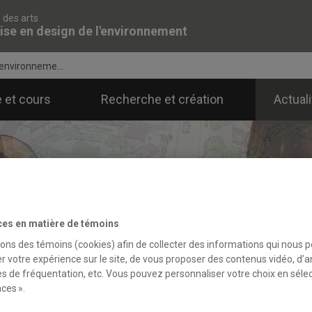
 des arts
ise en design de l'environnement
'environneme...
 et cours
Recherche et création
Actual
ces en matière de témoins
sons des témoins (cookies) afin de collecter des informations qui nous 
r votre expérience sur le site, de vous proposer des contenus vidéo, d’a
es de fréquentation, etc. Vous pouvez personnaliser votre choix en séle
ces ».