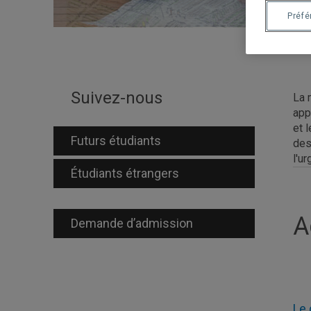
Préf
Suivez-nous
La 
app
et 
Futurs étudiants
des
l'u
Étudiants étrangers
A
Demande d’admission
Le 